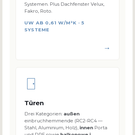
Systemen. Plus Dachfenster Velux,
Fakro, Roto.
UW AB 0,61 W/M²K · 5
SYSTEME
→
Türen
Drei Kategorien:
außen
einbruchhemmende (RC2-RC4 —
Stahl, Aluminium, Holz),
innen
Porta
und DRE sowie
balkonowe i