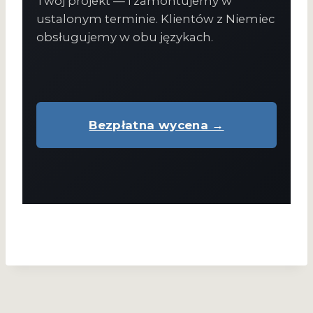
Twój projekt — i zamontujemy w
ustalonym terminie. Klientów z Niemiec
obsługujemy w obu językach.
Bezpłatna wycena →