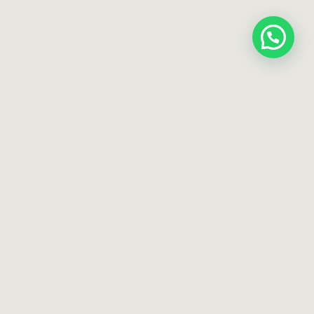
Otwórz czat
KONTAKT
SALON
ul. Adama Asnyka 9
69-100 Słubice
TELEFON
+48 95 758 01 31
+48 503 145 483
E-MAIL
biuro@styldom.com.pl