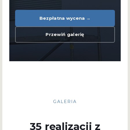
Bezpłatna wycena →
Przewiń galerię
GALERIA
35 realizacji z