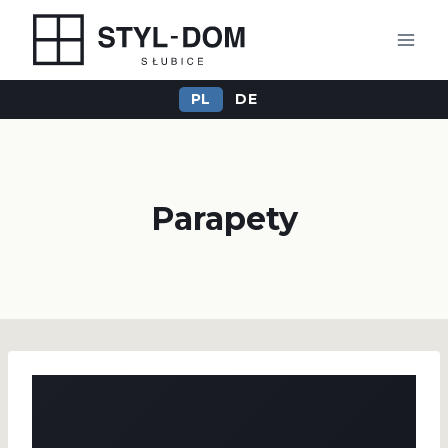
Przejdź
do
treści
PL
DE
Parapety