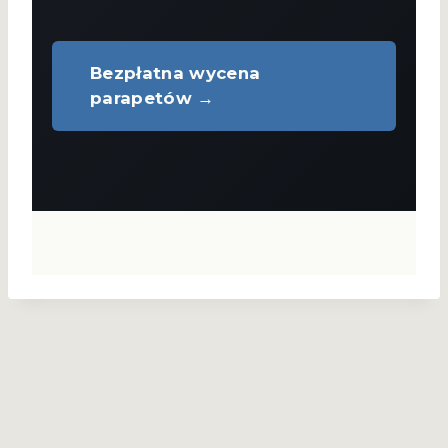
Bezpłatna wycena
parapetów →