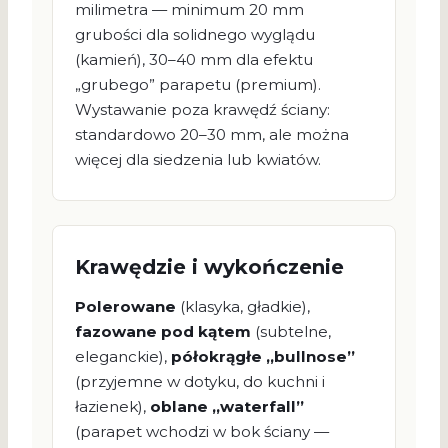
milimetra — minimum 20 mm
grubości dla solidnego wyglądu
(kamień), 30–40 mm dla efektu
„grubego” parapetu (premium).
Wystawanie poza krawędź ściany:
standardowo 20–30 mm, ale można
więcej dla siedzenia lub kwiatów.
Krawędzie i wykończenie
Polerowane
(klasyka, gładkie),
fazowane pod kątem
(subtelne,
eleganckie),
półokrągłe „bullnose”
(przyjemne w dotyku, do kuchni i
łazienek),
oblane „waterfall”
(parapet wchodzi w bok ściany —