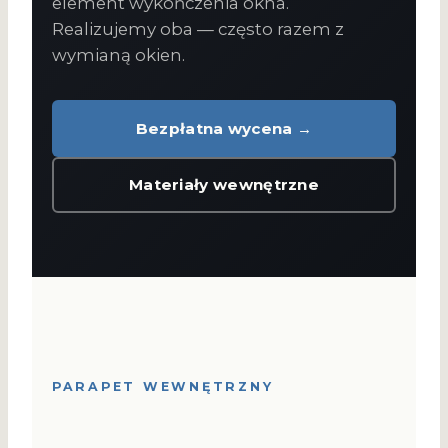
element wykończenia okna.
Realizujemy oba — często razem z
wymianą okien.
Bezpłatna wycena →
Materiały wewnętrzne
PARAPET WEWNĘTRZNY