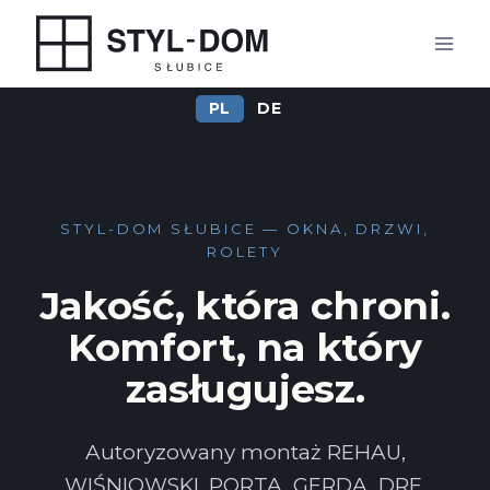
Przejdź
do
treści
PL
DE
STYL-DOM SŁUBICE — OKNA, DRZWI,
ROLETY
Jakość, która chroni.
Komfort, na który
zasługujesz.
Autoryzowany montaż REHAU,
WIŚNIOWSKI, PORTA, GERDA, DRE.