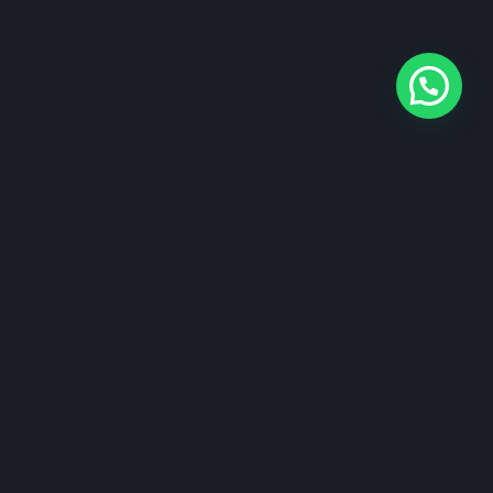
KONTAKT
SALON
ul. Adama Asnyka 9
69-100 Słubice
TELEFON
+48 95 758 01 31
+48 503 145 483
E-MAIL
biuro@styldom.com.pl