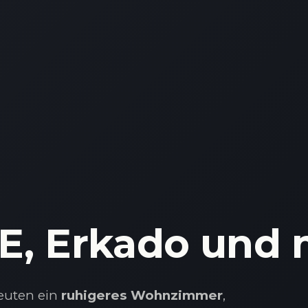
n
n
E, Erkado und 
euten ein
ruhigeres Wohnzimmer
,