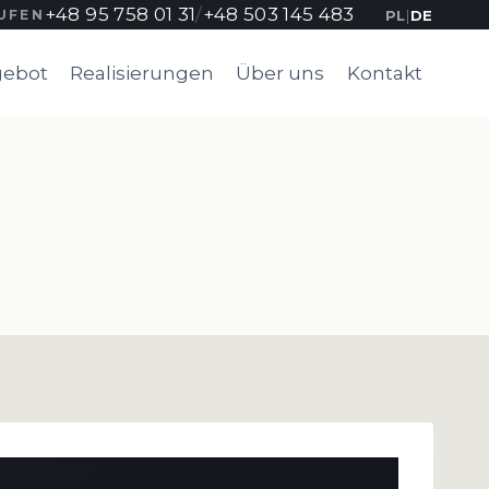
+48 95 758 01 31
/
+48 503 145 483
PL
|
DE
UFEN
ebot
Realisierungen
Über uns
Kontakt