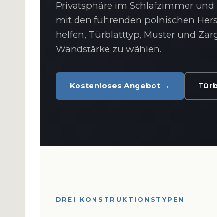
Privatsphäre im Schlafzimmer und 
mit den führenden polnischen Herst
helfen, Türblatttyp, Muster und Z
Wandstärke zu wählen.
Kostenloses Angebot →
Türb
DREI KONSTRUKTIONSTYPEN