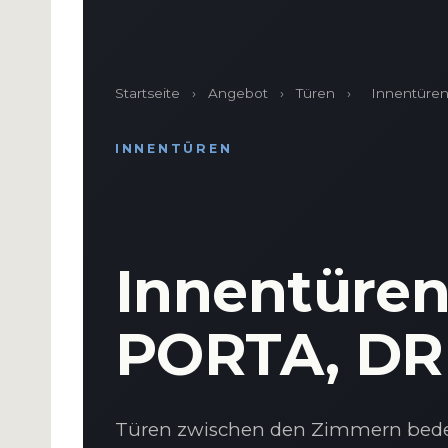
Startseite
›
Angebot
›
Türen
›
Innentüre
INNENTÜREN
Innentüre
PORTA, DR
Türen zwischen den Zimmern bed